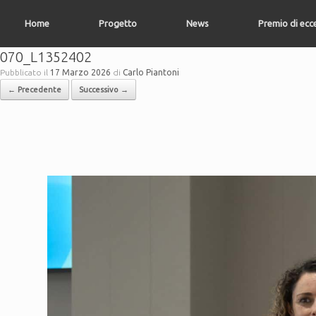
Vai
al
Home
Progetto
News
Premio di ecc
contenuto
070_L1352402
Pubblicato il
17 Marzo 2026
di
Carlo Piantoni
← Precedente
Successivo →