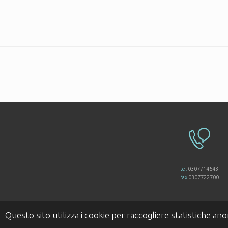
tel
0307714643
fax
0307722700
Questo sito utilizza i cookie per raccogliere statistiche anoni