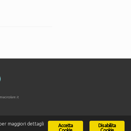
acircolare.it
er maggiori dettagli
Accetta
Disabilita
Cookie
Cookie