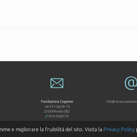
Fondazione Cogeme
info@versounaeconomi
via XXV Aprile 18
25038 Rovato (BS)
cf
91013580179
me e migliorare la fruibilità del sito. Visita la
Privacy Policy
p
© 2017 Fondazione Cogeme
Based on a
SiteOrigin
Theme