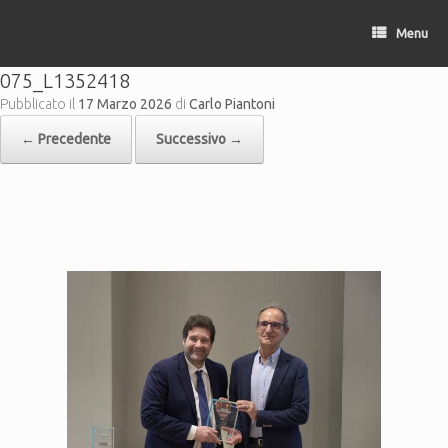
Vai
al
Menu
contenuto
075_L1352418
Pubblicato il
17 Marzo 2026
di
Carlo Piantoni
← Precedente
Successivo →