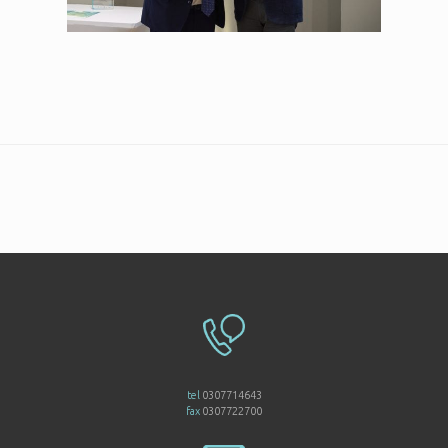
tel
0307714643
fax
0307722700