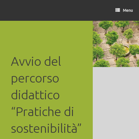
Vai
al
Menu
contenuto
Avvio del
percorso
didattico
“Pratiche di
sostenibilità”