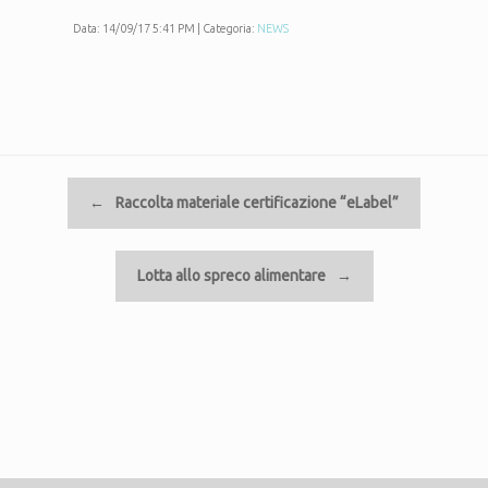
Data: 14/09/17 5:41 PM | Categoria:
NEWS
Navigazione articolo
←
Raccolta materiale certificazione “eLabel”
Lotta allo spreco alimentare
→