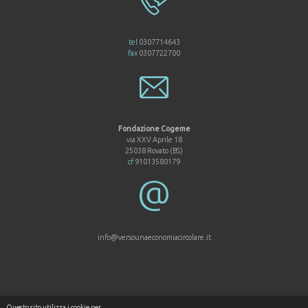
tel
0307714643
fax
0307722700
Fondazione Cogeme
via XXV Aprile 18
25038 Rovato (BS)
cf
91013580179
info@versounaeconomiacircolare.it
Questo sito utilizza i cookie per