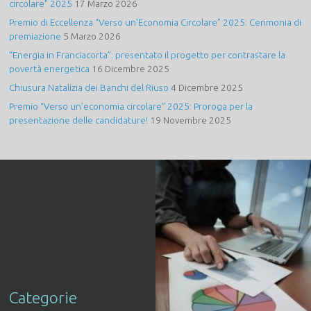
circolare” 2025
17 Marzo 2026
Premio di Eccellenza “Verso un’Economia Circolare” 2025: Cerimonia di
premiazione
5 Marzo 2026
“Energia in Franciacorta”: presentato il progetto per contrastare la
povertà energetica
16 Dicembre 2025
Chiusura Natalizia dei Banchi del Riuso
4 Dicembre 2025
Premio “Verso un’economia circolare” 2025: Proroga per la
presentazione delle candidature!
19 Novembre 2025
Categorie