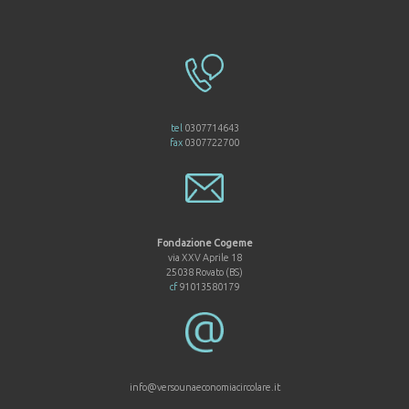
tel
0307714643
fax
0307722700
Fondazione Cogeme
via XXV Aprile 18
25038 Rovato (BS)
cf
91013580179
info@versounaeconomiacircolare.it