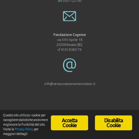
fax
0307722700
Fondazione Cogeme
via XXV Aprile 18
25038 Rovato (BS)
cf
91013580179
info@versounaeconomiacircolare.it
Questo sito utilizza i cookie per
Accetta
Disabilita
raccogliere statistiche anonime e
© 2017 Fondazione Cogeme
migliorare la fruibilità del sito.
Cookie
Cookie
Based on a
SiteOrigin
Theme
Visita la
Privacy Policy
per
maggiori dettagli