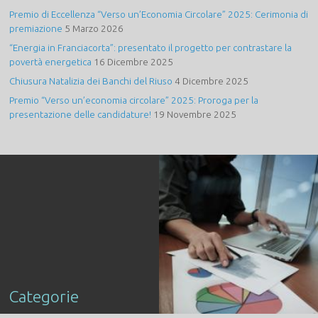
Premio di Eccellenza “Verso un’Economia Circolare” 2025: Cerimonia di
premiazione
5 Marzo 2026
“Energia in Franciacorta”: presentato il progetto per contrastare la
povertà energetica
16 Dicembre 2025
Chiusura Natalizia dei Banchi del Riuso
4 Dicembre 2025
Premio “Verso un’economia circolare” 2025: Proroga per la
presentazione delle candidature!
19 Novembre 2025
Categorie