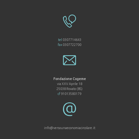
tel
0307714643
fax
0307722700
Fondazione Cogeme
via XXV Aprile 18
25038 Rovato (BS)
cf
91013580179
info@versounaeconomiacircolare.it