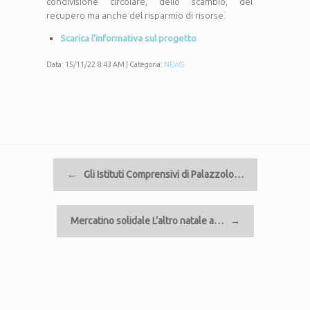
condivisione circolare, dello scambio, del
recupero ma anche del risparmio di risorse.
Scarica l’informativa sul progetto
Data: 15/11/22 8:43 AM | Categoria:
NEWS
Navigazione articolo
←
Gli Istituti Comprensivi di Palazzolo…
Mercatino solidale L’altro natale a…
→