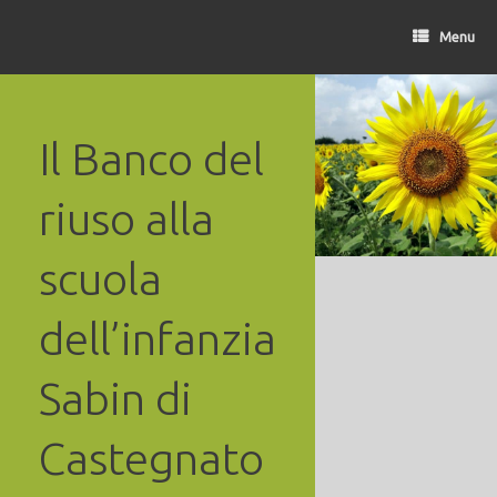
Vai
al
Menu
contenuto
Il Banco del
riuso alla
scuola
dell’infanzia
Sabin di
Castegnato