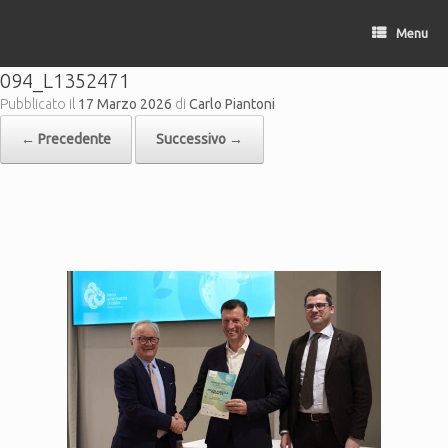
Vai
al
Menu
contenuto
094_L1352471
Pubblicato il
17 Marzo 2026
di
Carlo Piantoni
← Precedente
Successivo →