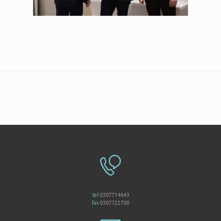
tel
0307714643
fax
0307722700