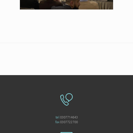
tel
0307714643
fax
0307722700