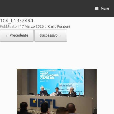
Vai
al
Menu
contenuto
104_L1352494
Pubblicato il
17 Marzo 2026
di
Carlo Piantoni
← Precedente
Successivo →