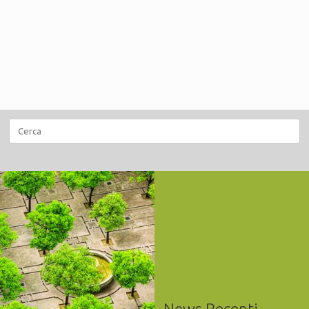
Ricerca
per:
News Recenti