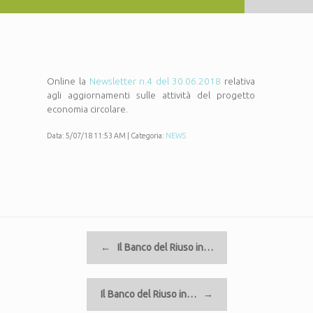
Online la
Newsletter n.4 del 30.06.2018
relativa
agli aggiornamenti sulle attività del progetto
economia circolare.
Data: 5/07/18 11:53 AM | Categoria:
NEWS
Navigazione articolo
←
Il Banco del Riuso in…
Il Banco del Riuso in…
→