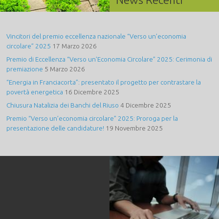
Vincitori del premio eccellenza nazionale “Verso un’economia
circolare” 2025
17 Marzo 2026
Premio di Eccellenza “Verso un’Economia Circolare” 2025: Cerimonia di
premiazione
5 Marzo 2026
“Energia in Franciacorta”: presentato il progetto per contrastare la
povertà energetica
16 Dicembre 2025
Chiusura Natalizia dei Banchi del Riuso
4 Dicembre 2025
Premio “Verso un’economia circolare” 2025: Proroga per la
presentazione delle candidature!
19 Novembre 2025