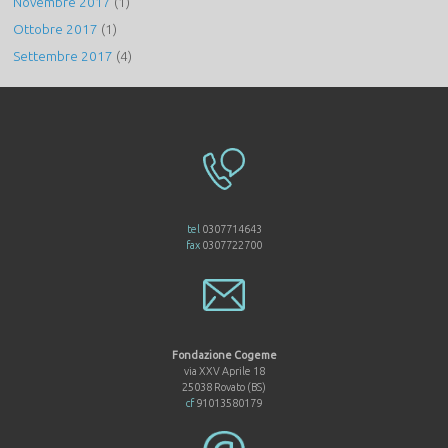
Novembre 2017
(1)
Ottobre 2017
(1)
Settembre 2017
(4)
tel
0307714643
fax
0307722700
Fondazione Cogeme
via XXV Aprile 18
25038 Rovato (BS)
cf
91013580179