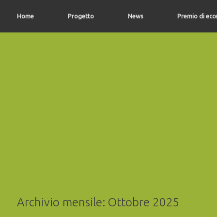
Vai
al
Home
Progetto
News
Premio di ecc
contenuto
Archivio mensile:
Ottobre 2025