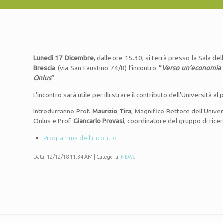
Lunedì 17 Dicembre
, dalle ore 15.30, si terrà presso la Sala d
Brescia
(via San Faustino 74/B) l’incontro
“
Verso un’economia c
Onlus
”
.
L’incontro sarà utile per illustrare il contributo dell’Universit
Introdurranno Prof.
Maurizio Tira
, Magnifico Rettore dell’Univer
Onlus e Prof.
Giancarlo Provasi
, coordinatore del gruppo di ricer
Programma dell’incontro
Data: 12/12/18 11:34 AM | Categoria:
NEWS