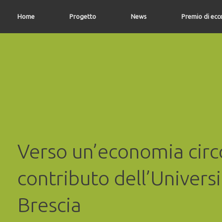
Vai
al
Home
Progetto
News
Premio di ecc
contenuto
Verso un’economia circo
contributo dell’Universi
Brescia