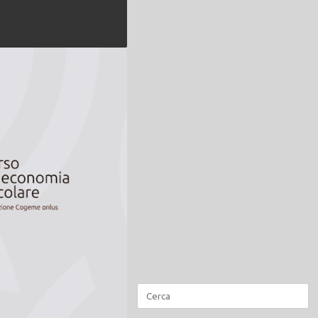
Ricerca
per: