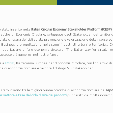
 stato inserito nella
Italian Circular Economy Stakeholder Platform (ICESP)
iche di Economia Circolare, sviluppate dagli Stakeholder del territori
i alla chiusura dei cicli ed alla prevenzione e valorizzazione delle risorse ad 
 Business e progettazione nei sistemi industriali, urbani e territoriali. Ci
 modo italiano di fare economia circolare, “The Italian way for circular 
successo già numerosi nel nostro Paese.
ta a
ECESP
, Piattaforma Europea per l’Economia Circolare, con l’obiettivo di
e di economia circolare e favorire il dialogo Multistakeholder.
 stato inserito tra le migliori buone pratiche di economia circolare nel
rep
 settore e fase del ciclo di vita dei prodotti
pubblicato da ICESP a novemb