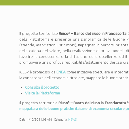
Il progetto territoriale
Riuso³ – Banco del riuso in Franciacorta
è
della Piattaforma è presente una panoramica delle Buone Prat
(aziende, associazioni, istituzioni), impegnati in percorsi orientat
della catena del valore, nella realizzazione di nuovi modelli di
favorire la conoscenza e la diffusione delle eccellenze ed il
promuovere una proficua replicabilità/adattamento dei casi di 
ICESP è promosso da
ENEA
come iniziativa speculare e integra
la conoscenza dell’economia circolare, mappare le buone pratich
Consulta il progetto
Visita la Piattaforma
Il progetto territoriale
Riuso³ – Banco del riuso in Franciacorta
è
mappatura delle buone pratiche italiane di economia circolare per
Data: 1/10/20 11:03 AM | Categoria:
NEWS