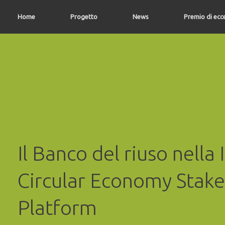
Vai
al
Home
Progetto
News
Premio di ecc
contenuto
Il Banco del riuso nella 
Circular Economy Stak
Platform