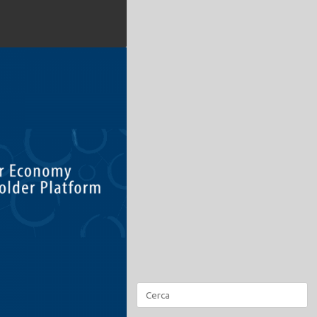
Ricerca
per: