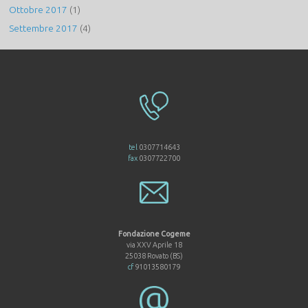
Ottobre 2017
(1)
Settembre 2017
(4)
tel
0307714643
fax
0307722700
Fondazione Cogeme
via XXV Aprile 18
25038 Rovato (BS)
cf
91013580179