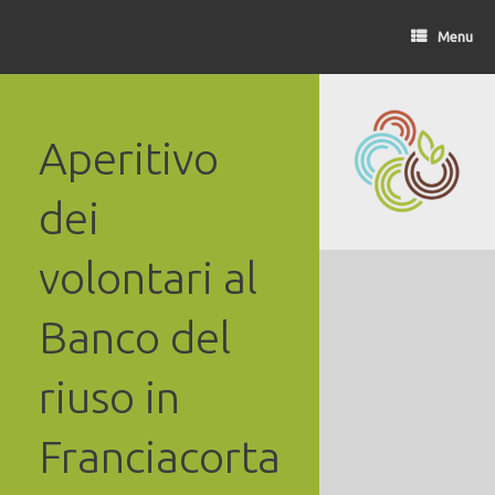
Vai
al
Menu
contenuto
Aperitivo
dei
volontari al
Banco del
riuso in
Franciacorta