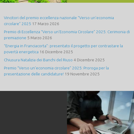
Vincitori del premio eccellenza nazionale “Verso un’economia
circolare” 2025
17 Marzo 2026
Premio di Eccellenza “Verso un’Economia Circolare” 2025: Cerimonia di
premiazione
5 Marzo 2026
“Energia in Franciacorta”: presentato il progetto per contrastare la
povertà energetica
16 Dicembre 2025
Chiusura Natalizia dei Banchi del Riuso
4 Dicembre 2025
Premio “Verso un’economia circolare” 2025: Proroga per la
presentazione delle candidature!
19 Novembre 2025