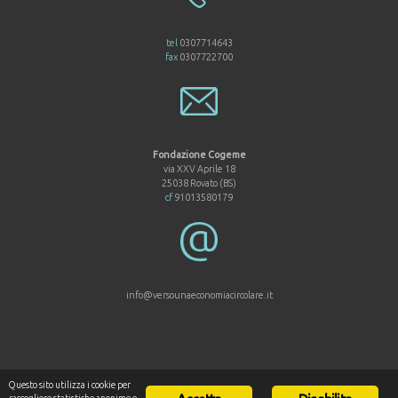
tel
0307714643
fax
0307722700
Fondazione Cogeme
via XXV Aprile 18
25038 Rovato (BS)
cf
91013580179
info@versounaeconomiacircolare.it
Questo sito utilizza i cookie per