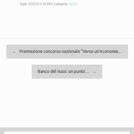
Data: 2/03/22 2:03 PM | Categoria:
NEWS
Navigazione articolo
←
Premiazione concorso nazionale “Verso un’economia…
Banco del riuso: un punto…
→