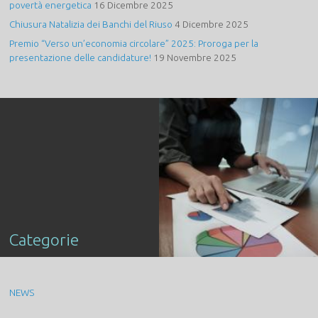
povertà energetica
16 Dicembre 2025
Chiusura Natalizia dei Banchi del Riuso
4 Dicembre 2025
Premio “Verso un’economia circolare” 2025: Proroga per la
presentazione delle candidature!
19 Novembre 2025
Categorie
NEWS