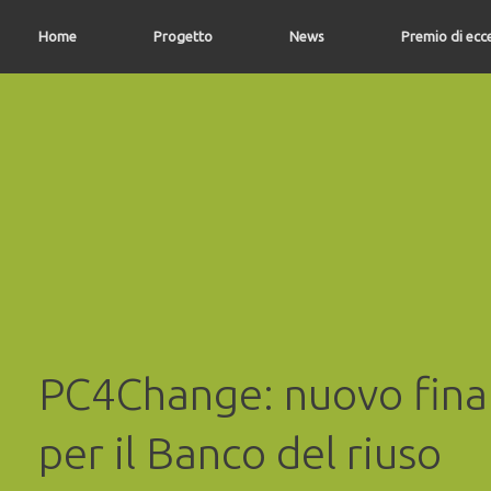
Vai
al
Home
Progetto
News
Premio di ecc
contenuto
PC4Change: nuovo fin
per il Banco del riuso