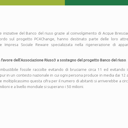
e iniziative del Banco del riuso grazie al coinvolgimento di Acque Bresci
ccordo sul progetto PC4Change, hanno destinato parte delle loro attre
e Impresa Sociale Reware specializzata nella rigenerazione di appar
n favore dell’Associazione Riuso3 a sostegno del progetto Banco del riuso
.
bustibile fossile raccolte evitando di bruciarne circa 11 ed evitando 
eppur in un contesto nazionale in cui ogni persona produce in media dai 12 ai
. Se moltiplicassimo questa cifra per il numero di abitanti si arriverebbe a cir
 milioni e a livello mondiale si superano i 50 milioni.