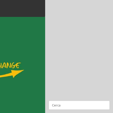
Ricerca
per: