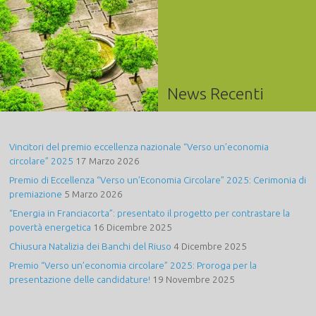
News Recenti
Vincitori del premio eccellenza nazionale “Verso un’economia
circolare” 2025
17 Marzo 2026
Premio di Eccellenza “Verso un’Economia Circolare” 2025: Cerimonia di
premiazione
5 Marzo 2026
“Energia in Franciacorta”: presentato il progetto per contrastare la
povertà energetica
16 Dicembre 2025
Chiusura Natalizia dei Banchi del Riuso
4 Dicembre 2025
Premio “Verso un’economia circolare” 2025: Proroga per la
presentazione delle candidature!
19 Novembre 2025