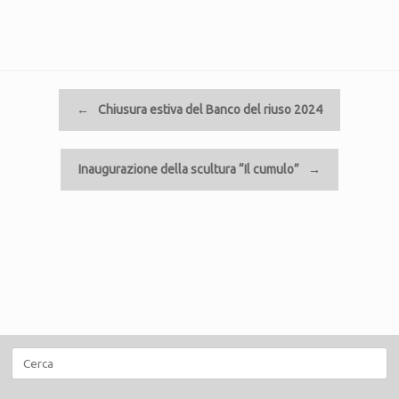
Navigazione articolo
←
Chiusura estiva del Banco del riuso 2024
Inaugurazione della scultura “Il cumulo”
→
Ricerca
per: