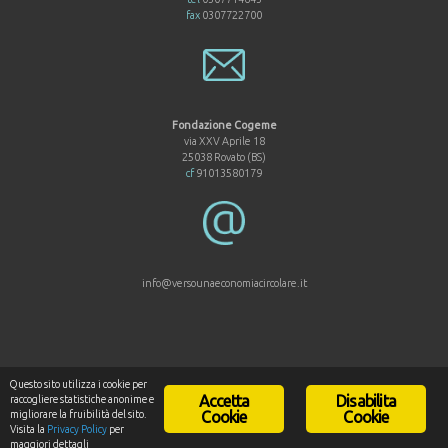
fax
0307722700
Fondazione Cogeme
via XXV Aprile 18
25038 Rovato (BS)
cf
91013580179
info@versounaeconomiacircolare.it
Questo sito utilizza i cookie per
Accetta
Disabilita
raccogliere statistiche anonime e
© 2017 Fondazione Cogeme
migliorare la fruibilità del sito.
Cookie
Cookie
Based on a
SiteOrigin
Theme
Visita la
Privacy Policy
per
maggiori dettagli