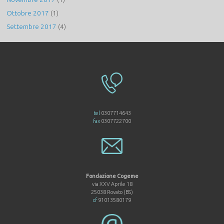
Ottobre 2017
(1)
Settembre 2017
(4)
tel
0307714643
fax
0307722700
Fondazione Cogeme
via XXV Aprile 18
25038 Rovato (BS)
cf
91013580179