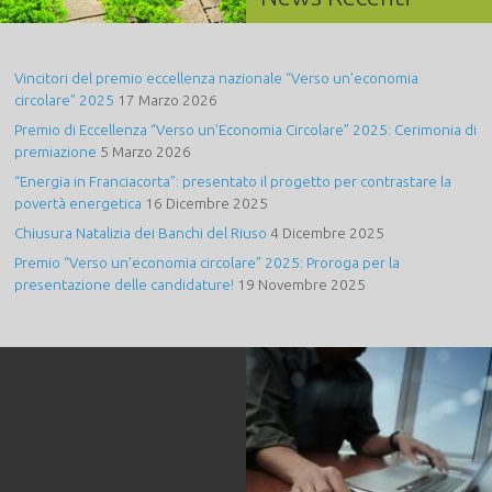
Vincitori del premio eccellenza nazionale “Verso un’economia
circolare” 2025
17 Marzo 2026
Premio di Eccellenza “Verso un’Economia Circolare” 2025: Cerimonia di
premiazione
5 Marzo 2026
“Energia in Franciacorta”: presentato il progetto per contrastare la
povertà energetica
16 Dicembre 2025
Chiusura Natalizia dei Banchi del Riuso
4 Dicembre 2025
Premio “Verso un’economia circolare” 2025: Proroga per la
presentazione delle candidature!
19 Novembre 2025