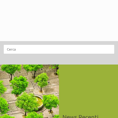
Ricerca
per:
News Recenti