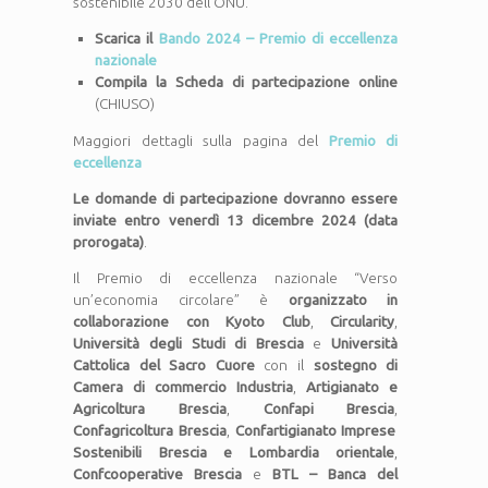
sostenibile 2030 dell’ONU.
Scarica il
Bando 2024 – Premio di eccellenza
nazionale
Compila la Scheda di partecipazione online
(CHIUSO)
Maggiori dettagli sulla pagina del
Premio di
eccellenza
Le domande di partecipazione dovranno essere
inviate entro venerdì 13 dicembre 2024 (data
prorogata)
.
Il Premio di eccellenza nazionale “Verso
un’economia circolare” è
organizzato in
collaborazione con Kyoto Club
,
Circularity
,
Università degli Studi di Brescia
e
Università
Cattolica del Sacro Cuore
con il
sostegno di
Camera di commercio Industria
,
Artigianato e
Agricoltura Brescia
,
Confapi Brescia
,
Confagricoltura Brescia
,
Confartigianato Imprese
Sostenibili Brescia e Lombardia orientale
,
Confcooperative Brescia
e
BTL – Banca del