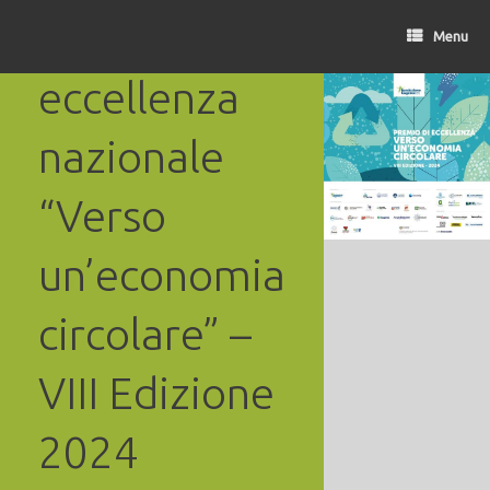
Vai
Premio di
al
Menu
contenuto
eccellenza
nazionale
“Verso
un’economia
circolare” –
VIII Edizione
2024