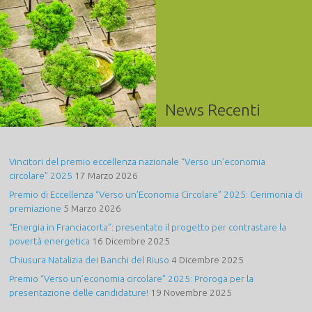
News Recenti
Vincitori del premio eccellenza nazionale “Verso un’economia
circolare” 2025
17 Marzo 2026
Premio di Eccellenza “Verso un’Economia Circolare” 2025: Cerimonia di
premiazione
5 Marzo 2026
“Energia in Franciacorta”: presentato il progetto per contrastare la
povertà energetica
16 Dicembre 2025
Chiusura Natalizia dei Banchi del Riuso
4 Dicembre 2025
Premio “Verso un’economia circolare” 2025: Proroga per la
presentazione delle candidature!
19 Novembre 2025