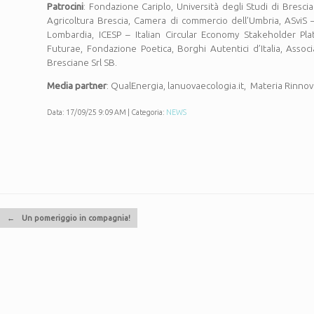
Patrocini
: Fondazione Cariplo, Università degli Studi di Bresci
Agricoltura Brescia, Camera di commercio dell’Umbria, ASviS –
Lombardia, ICESP – Italian Circular Economy Stakeholder Pla
Futurae, Fondazione Poetica, Borghi Autentici d’Italia, Ass
Bresciane Srl SB.
Media partner
: QualEnergia, lanuovaecologia.it, Materia Rinnov
Data: 17/09/25 9:09 AM | Categoria:
NEWS
Navigazione articolo
←
Un pomeriggio in compagnia!