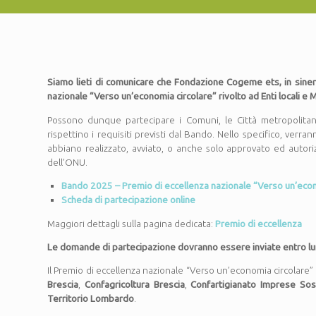
Siamo lieti di comunicare che Fondazione Cogeme ets, in sinerg
nazionale “Verso un’economia circolare” rivolto ad Enti locali e M
Possono dunque partecipare i Comuni, le Città metropolitan
rispettino i requisiti previsti dal Bando. Nello specifico, ver
abbiano realizzato, avviato, o anche solo approvato ed autorizza
dell’ONU.
Bando 2025 – Premio di eccellenza nazionale “Verso un’econ
Scheda di partecipazione online
Maggiori dettagli sulla pagina dedicata:
Premio di eccellenza
Le domande di partecipazione dovranno essere inviate entro l
Il Premio di eccellenza nazionale “Verso un’economia circolare”
Brescia
,
Confagricoltura Brescia
,
Confartigianato Imprese Sost
Territorio Lombardo
.