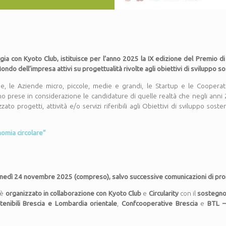
ia con Kyoto Club, istituisce per l’anno 2025 la IX edizione del Premio di
ondo dell’impresa attivi su progettualità rivolte agli obiettivi di sviluppo so
e, le Aziende micro, piccole, medie e grandi, le Startup e le Coopera
ranno prese in considerazione le candidature di quelle realtà che negli ann
to progetti, attività e/o servizi riferibili agli Obiettivi di sviluppo sost
omia circolare”
unedì 24 novembre 2025 (compreso), salvo successive comunicazioni di pro
 è
organizzato in collaborazione con Kyoto Club
e
Circularity
con il
sostegno
enibili Brescia e Lombardia orientale
,
Confcooperative Brescia
e
BTL –