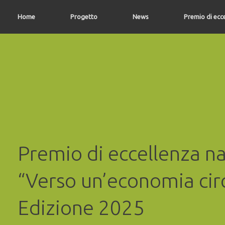
Vai
al
Home
Progetto
News
Premio di ecc
contenuto
Premio di eccellenza n
“Verso un’economia circ
Edizione 2025