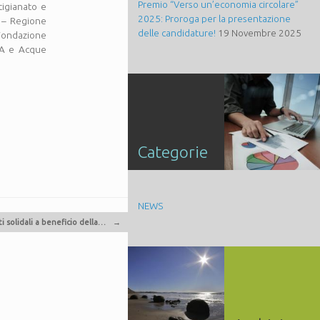
Premio “Verso un’economia circolare”
tigianato e
2025: Proroga per la presentazione
a – Regione
delle candidature!
19 Novembre 2025
 Fondazione
SpA e Acque
Categorie
NEWS
i solidali a beneficio della…
→