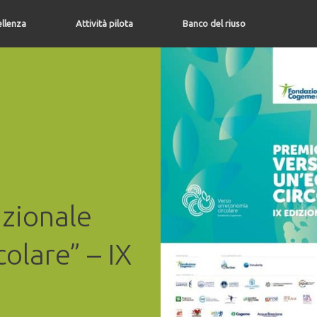
ellenza
Attività pilota
Banco del riuso
azionale
olare” – IX