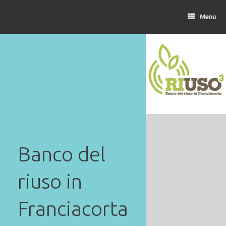
Vai
al
Menu
contenuto
Banco del
riuso in
Franciacorta