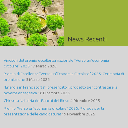
News Recenti
Vincitori del premio eccellenza nazionale “Verso un’economia
circolare” 2025
17 Marzo 2026
Premio di Eccellenza “Verso un’Economia Circolare” 2025: Cerimonia di
premiazione
5 Marzo 2026
“Energia in Franciacorta”: presentato il progetto per contrastare la
povertà energetica
16 Dicembre 2025
Chiusura Natalizia dei Banchi del Riuso
4 Dicembre 2025
Premio “Verso un’economia circolare” 2025: Proroga per la
presentazione delle candidature!
19 Novembre 2025