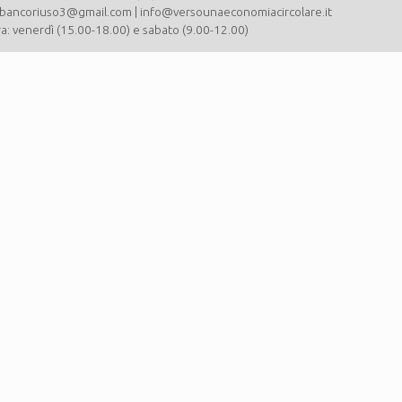
nebancoriuso3@gmail.com | info@versounaeconomiacircolare.it
ra: venerdì (15.00-18.00) e sabato (9.00-12.00)