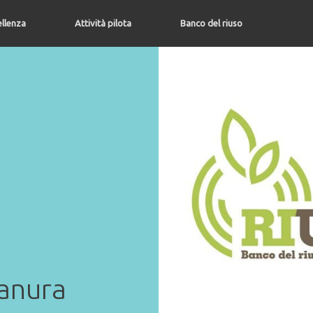
ellenza
Attività pilota
Banco del riuso
ianura