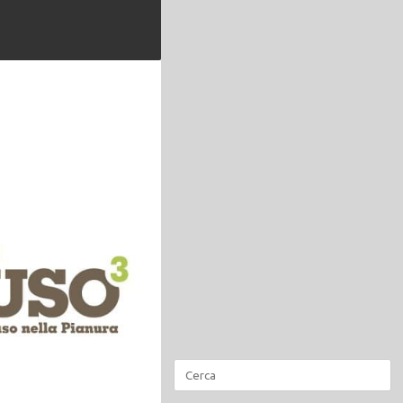
Ricerca
per: