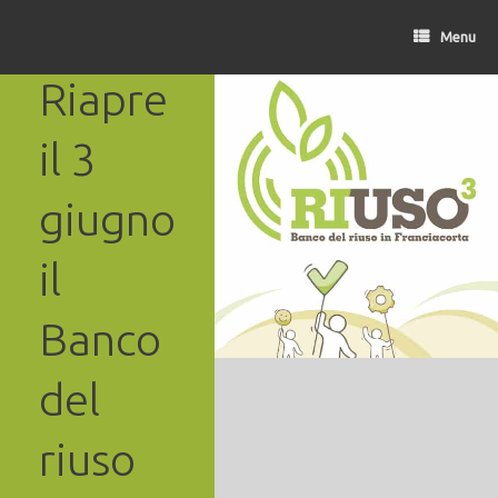
Vai
al
Menu
contenuto
Riapre
il 3
giugno
il
Banco
del
riuso