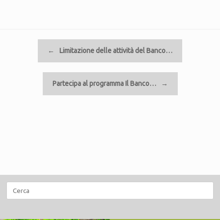
Navigazione articolo
←
Limitazione delle attività del Banco…
Partecipa al programma Il Banco…
→
Ricerca
per: