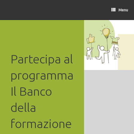
Vai
al
Menu
contenuto
Partecipa al
programma
Il Banco
della
formazione