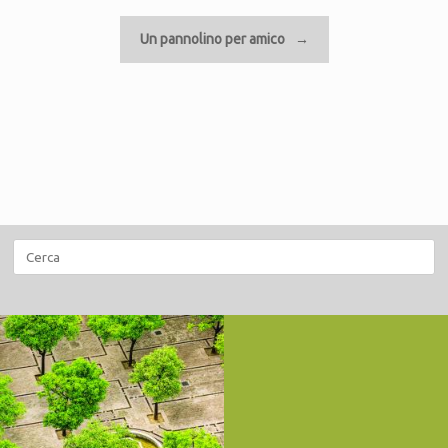
Un pannolino per amico
→
Ricerca
per: