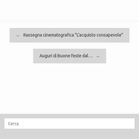
Navigazione articolo
←
Rassegna cinematografica “L’acquisto consapevole”
Auguri di Buone feste dal…
→
Ricerca
per: