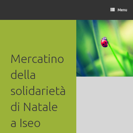
Vai
al
Menu
contenuto
Mercatino
della
solidarietà
di Natale
a Iseo