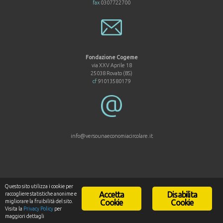
fax
0307722700
Fondazione Cogeme
via XXV Aprile 18
25038 Rovato (BS)
cf
91013580179
info@versounaeconomiacircolare.it
Questo sito utilizza i cookie per
Accetta
Disabilita
raccogliere statistiche anonime e
© 2017 Fondazione Cogeme
migliorare la fruibilità del sito.
Cookie
Cookie
Based on a
SiteOrigin
Theme
Visita la
Privacy Policy
per
maggiori dettagli