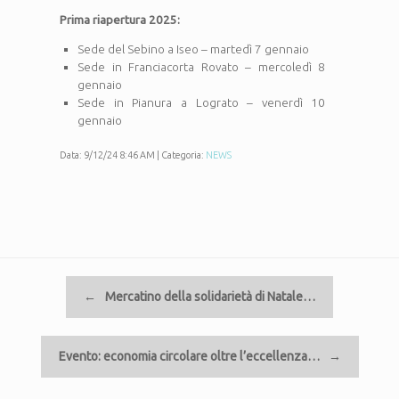
Prima riapertura 2025:
Sede del Sebino a Iseo – martedì 7 gennaio
Sede in Franciacorta Rovato – mercoledì 8
gennaio
Sede in Pianura a Lograto – venerdì 10
gennaio
Data: 9/12/24 8:46 AM | Categoria:
NEWS
Navigazione articolo
←
Mercatino della solidarietà di Natale…
Evento: economia circolare oltre l’eccellenza…
→