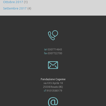
Ottobre 2017
(1)
Settembre 2017
(4)
tel
0307714643
fax
0307722700
Fondazione Cogeme
via XXV Aprile 18
25038 Rovato (BS)
cf
91013580179