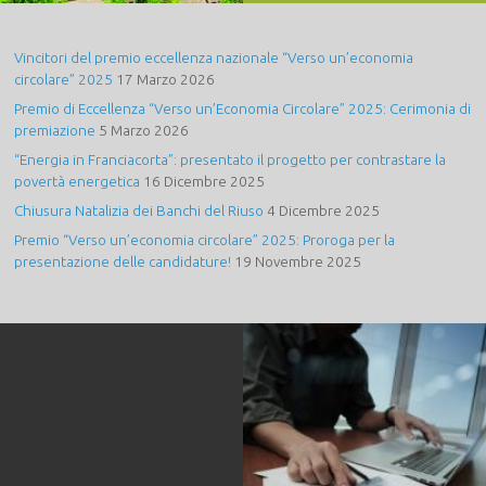
Vincitori del premio eccellenza nazionale “Verso un’economia
circolare” 2025
17 Marzo 2026
Premio di Eccellenza “Verso un’Economia Circolare” 2025: Cerimonia di
premiazione
5 Marzo 2026
“Energia in Franciacorta”: presentato il progetto per contrastare la
povertà energetica
16 Dicembre 2025
Chiusura Natalizia dei Banchi del Riuso
4 Dicembre 2025
Premio “Verso un’economia circolare” 2025: Proroga per la
presentazione delle candidature!
19 Novembre 2025