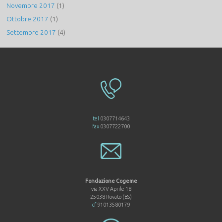
Novembre 2017
(1)
Ottobre 2017
(1)
Settembre 2017
(4)
tel
0307714643
fax
0307722700
Fondazione Cogeme
via XXV Aprile 18
25038 Rovato (BS)
cf
91013580179