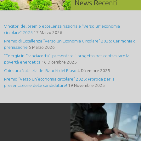
News Recenti
Vincitori del premio eccellenza nazionale “Verso un’economia
circolare” 2025
17 Marzo 2026
Premio di Eccellenza “Verso un’Economia Circolare” 2025: Cerimonia di
premiazione
5 Marzo 2026
“Energia in Franciacorta”: presentato il progetto per contrastare la
povertà energetica
16 Dicembre 2025
Chiusura Natalizia dei Banchi del Riuso
4 Dicembre 2025
Premio “Verso un’economia circolare” 2025: Proroga per la
presentazione delle candidature!
19 Novembre 2025