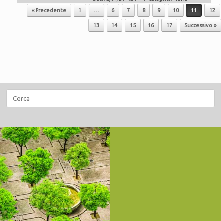
Navigazione articolo
« Precedente
1
…
6
7
8
9
10
11
12
13
14
15
16
17
Successivo »
Ricerca
per: