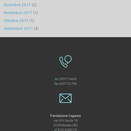
Dicembre 2017
(2)
Novembre 2017
(1)
Ottobre 2017
(1)
Settembre 2017
(4)
tel
0307714643
fax
0307722700
Fondazione Cogeme
via XXV Aprile 18
25038 Rovato (BS)
cf
91013580179