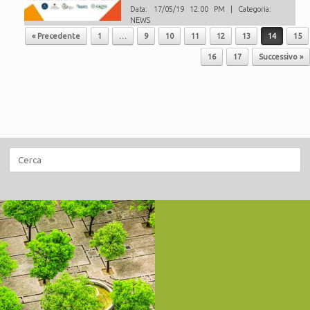
Data: 17/05/19 12:00 PM | Categoria:
NEWS
Navigazione articolo
« Precedente
1
…
9
10
11
12
13
14
15
16
17
Successivo »
Ricerca
per: