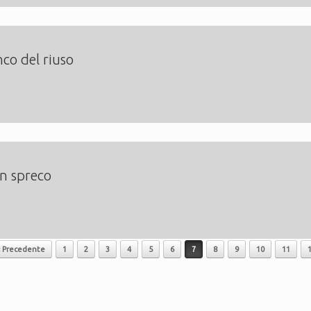
co del riuso
on spreco
« Precedente
1
2
3
4
5
6
7
8
9
10
11