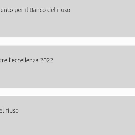
nto per il Banco del riuso
tre l’eccellenza 2022
el riuso