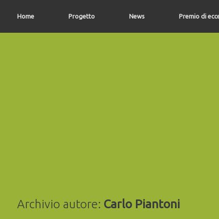
Vai
al
Home
Progetto
News
Premio di ecc
contenuto
Archivio autore:
Carlo Piantoni